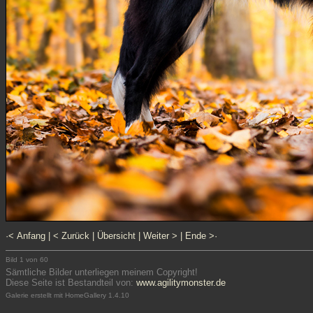
·< Anfang
|
< Zurück
|
Übersicht
|
Weiter >
|
Ende >·
Bild 1 von 60
Sämtliche Bilder unterliegen meinem Copyright!
Diese Seite ist Bestandteil von:
www.agilitymonster.de
Galerie erstellt mit HomeGallery 1.4.10