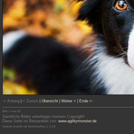
·< Anfang
|
< Zurück
|
Übersicht
|
Weiter >
|
Ende >·
Bild 1 von 60
Sämtliche Bilder unterliegen meinem Copyright!
Diese Seite ist Bestandteil von:
www.agilitymonster.de
Galerie erstellt mit HomeGallery 1.4.10