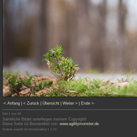
·< Anfang
|
< Zurück
|
Übersicht
|
Weiter >
|
Ende >·
Bild 1 von 60
Sämtliche Bilder unterliegen meinem Copyright!
Diese Seite ist Bestandteil von:
www.agilitymonster.de
Galerie erstellt mit HomeGallery 1.4.10