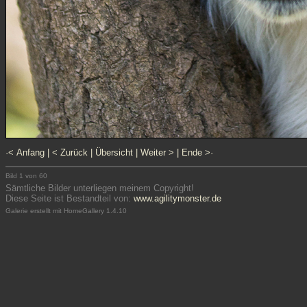
·< Anfang
|
< Zurück
|
Übersicht
|
Weiter >
|
Ende >·
Bild 1 von 60
Sämtliche Bilder unterliegen meinem Copyright!
Diese Seite ist Bestandteil von:
www.agilitymonster.de
Galerie erstellt mit HomeGallery 1.4.10