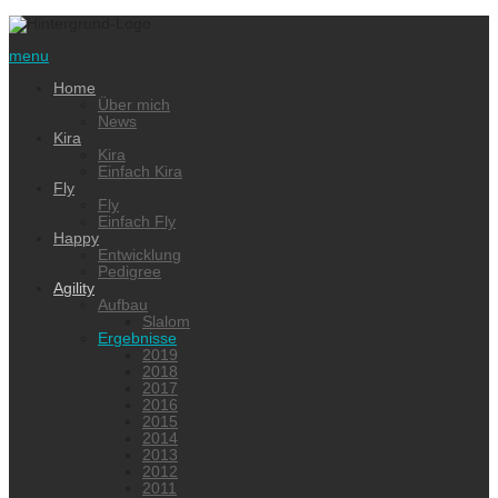
menu
Home
Über mich
News
Kira
Kira
Einfach Kira
Fly
Fly
Einfach Fly
Happy
Entwicklung
Pedigree
Agility
Aufbau
Slalom
Ergebnisse
2019
2018
2017
2016
2015
2014
2013
2012
2011