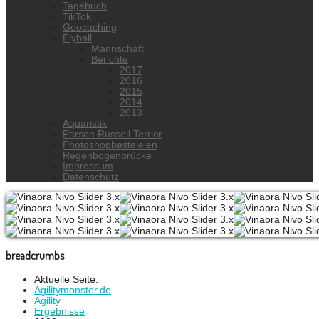
Tagebuch
TikTok
Geocaching
Flyball
Mannschaft
Berichte
2017
2016
2015
2014
2013
Aquaristik
Parson Russell Terrier
Photoshopbasteleien
Regenbogenbrücke
Impressum
Datenschutz
breadcrumbs
Aktuelle Seite:
Agilitymonster.de
Agility
Ergebnisse