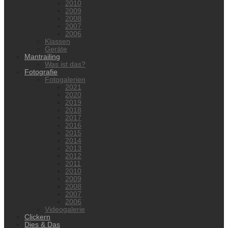
2010
2009
2008
2007
2006
Klassen
Geräte
Mantrailing
Was ist das?
Fotografie
Fotogalerien
2021
2020
2019
2018
2017
2016
2015
2014
2013
2012
2011
2010
2009
2008
2007
2006
Videogalerie
Clickern
Dies & Das