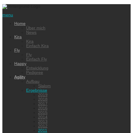
menu
Home
Über mich
News
Kira
Kira
Einfach Kira
Fly
Fly
Einfach Fly
Happy
Entwicklung
Pedigree
Agility
Aufbau
Slalom
Ergebnisse
2019
2018
2017
2016
2015
2014
2013
2012
2011