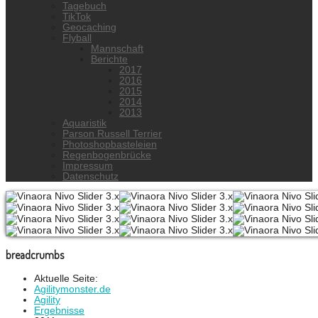
Tagebuch
TikTok
Geocaching
Flyball
Mannschaft
Berichte
2017
2016
2015
2014
2013
Aquaristik
Parson Russell Terrier
Photoshopbasteleien
Regenbogenbrücke
Impressum
Datenschutz
breadcrumbs
Aktuelle Seite:
Agilitymonster.de
Agility
Ergebnisse