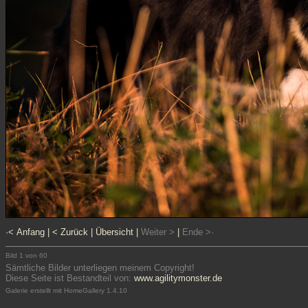
·< Anfang
|
< Zurück
|
Übersicht
|
Weiter >
|
Ende >·
Bild 1 von 60
Sämtliche Bilder unterliegen meinem Copyright!
Diese Seite ist Bestandteil von:
www.agilitymonster.de
Galerie erstellt mit HomeGallery 1.4.10